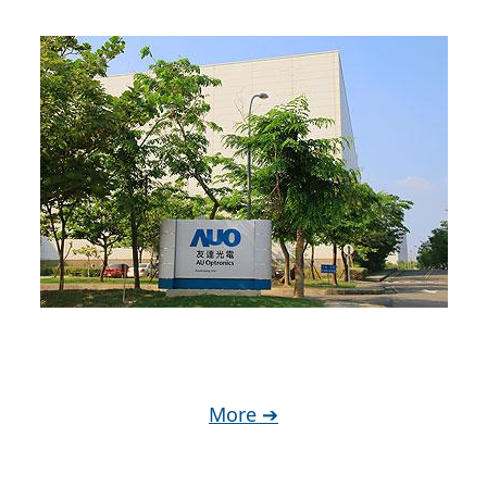
More ➔